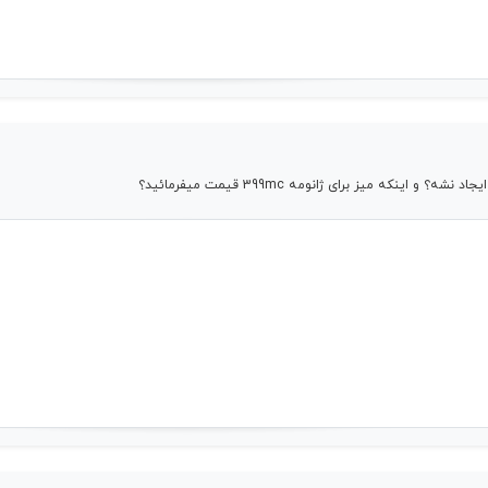
که میز برای ژانومه 399mc قیمت میفرمائید؟