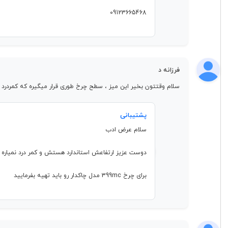
09123665468
فرزانه د
سلام وقتتون بخیر این میز ، سطح چرخ طوری قرار میگیره که کمردرد ایجاد نشه؟ و این
پشتیبانی
سلام عرض ادب
دوست عزیز ارتفاعش استاندارد هستش و کمر درد نمیاره
برای چرخ 399mc مدل چاکدار رو باید تهیه بفرمایید