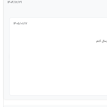
1404/12/29
1405/01/17
رسال کنم