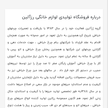
درباره فروشگاه تولیدی لوازم خانگی رزآلین
گروه رُزآلین فعالیت خود را در سال 1383 با بازیافت و تعمیرات چرخهای
خیاطی شروع کرد.همچنین به دلیل تعهد در امور محوله به صورت همزمان
اقدام به عقد قرارداد با شرکتهای بنام چرخ خیاطی ، جهت خدمات دهی و
گارانتی چرخهای این شرکتها و همچنین پخش چرخ خیاطی و اتو پرس با
گارانتی 5 ساله به تمام ایران نمود. سپس به دلیل نیاز مشتریان به آموزش
کار با چرخ خیاطی آموزش رایگان صفر تا صد چرخ را نیز توسط نیروهای
مجرب در دستور کار خود قرار داد . در سالهای بعد میز چرخ خیاطی نیز به
سبد فروش محصولات رزالین اضافه گردید ولی به دلیل نارضایتی مشتریان از
کیفیت و عدم استاندارد میزهای موجود در بازار سعی در اصلاح میزها داشت
و در سال 1388به طور تخصصی تولید میزها را با کیفیت و استاندارد مثال
زدنی آغاز نمود. هم اکنون مجموعه رزالین تولید کننده انواع میزهای چرخ
خیاطی ، میزهای اتو و سبدهای ام دی اف سیب زمینی و پیاز با هشت تنوع