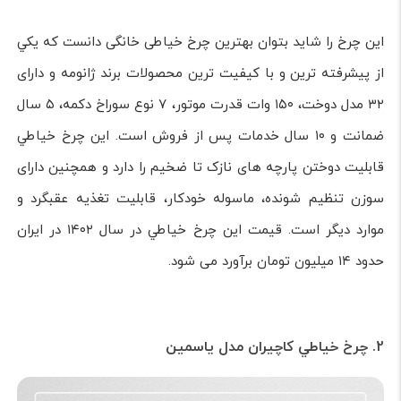
این چرخ را شاید بتوان بهترین چرخ خیاطی خانگی دانست که يکي
از پيشرفته ترين و با کيفيت ترين محصولات برند ژانومه و دارای
۳۲ مدل دوخت، ۱۵۰ وات قدرت موتور، ۷ نوع سوراخ دکمه، ۵ سال
ضمانت و ۱۰ سال خدمات پس از فروش است. این چرخ خياطي
قابليت دوختن پارچه های نازک تا ضخيم را دارد و همچنين دارای
سوزن تنظيم شونده، ماسوله خودکار، قابليت تغذيه عقبگرد و
موارد دیگر است. قيمت اين چرخ خياطي در سال ۱۴۰۲ در ایران
حدود ۱۴ ميليون تومان برآورد می شود.
2. چرخ خياطي کاچيران مدل ياسمين