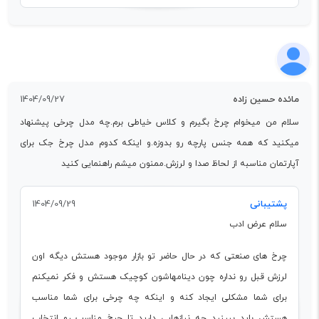
مائده حسین زاده
1404/09/27
سلام من میخوام چرخ بگیرم و کلاس خیاطی برم.چه مدل چرخی پیشنهاد
میکنید که همه جنس پارچه رو بدوزه.و اینکه کدوم مدل چرخ جک برای
آپارتمان مناسبه از لحاظ صدا و لرزش.ممنون میشم راهنمایی کنید
پشتیبانی
1404/09/29
سلام عرض ادب
چرخ های صنعتی که در حال حاضر تو بازار موجود هستش دیگه اون
لرزش قبل رو نداره چون دینامهاشون کوچیک هستش و فکر نمیکنم
برای شما مشکلی ایجاد کنه و اینکه چه چرخی برای شما مناسب
هستش باید ببینید چه نیازهایی دارید تا چرخ مناسب رو انتخاب