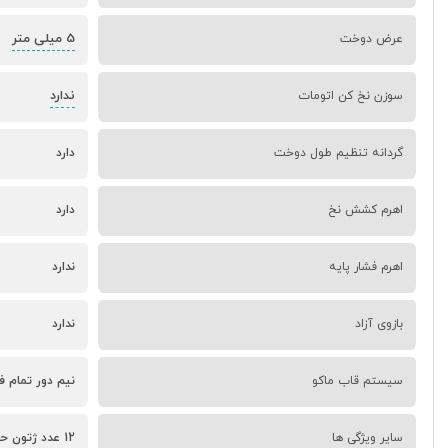
5 میلی متر
عرض دوخت
ندارد
سوزن نخ کن اتومات
گردانه تنظیم طول دوخت
دارد
اهرم کشش نخ
دارد
اهرم فشار پایه
ندارد
بازوی آزاد
ندارد
سیستم قاب ماکو
نیم دور تمام فل
سایر ویژگی ها
12 عدد ژتون حاشیه دوزی - چراغ LED