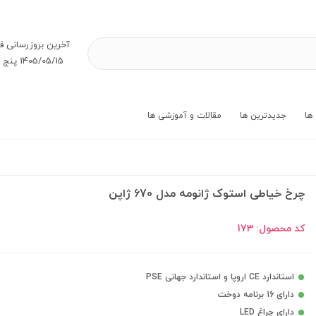
آخرین بروز‌رسانی ق
1405/05/15 پنج شنبه
ها
جدیدترین ها
مقالات و آموزشی ها
چرخ خیاطی استوک ژانومه مدل 670 ژاپن
کد محصول:
173
استاندارد CE اروپا و استاندارد جهانی PSE
دارای 16 برنامه دوخت
دارای چراغ LED